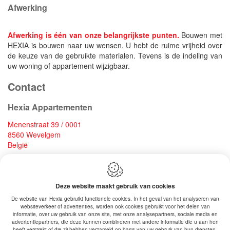
Afwerking
Afwerking is één van onze belangrijkste punten.
Bouwen met
HEXIA is bouwen naar uw wensen. U hebt de ruime vrijheid over
de keuze van de gebruikte materialen. Tevens is de indeling van
uw woning of appartement wijzigbaar.
Contact
Hexia Appartementen
Menenstraat 39 / 0001
8560 Wevelgem
België
T:
+32 475 28 72 50
BTW: BE 0810.780.735
Deze website maakt gebruik van cookies
info@hexia.be
De website van Hexia gebruikt functionele cookies. In het geval van het analyseren van
websiteverkeer of advertenties, worden ook cookies gebruikt voor het delen van
informatie, over uw gebruik van onze site, met onze analysepartners, sociale media en
Schrijf je hier in voor onze nieuwsbrief.
advertentiepartners, die deze kunnen combineren met andere informatie die u aan hen
heeft verstrekt of die zij hebben verzameld op basis van uw gebruik van hun diensten.